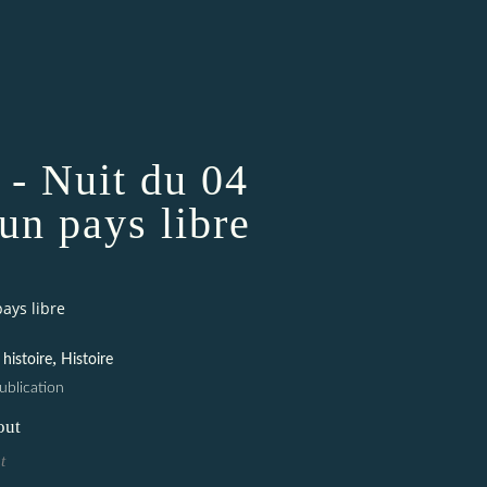
 - Nuit du 04
'un pays libre
pays libre
,
histoire
Histoire
blication
t