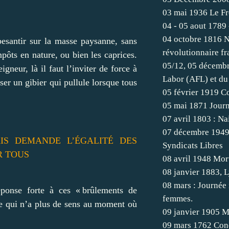
03 mai 1936 Le Fr
04 - 05 aout 1789 
04 octobre 1816 N
pesantir sur la masse paysanne, sans
révolutionnaire fr
pôts en nature, ou bien les caprices.
05/12, 05 décembr
igneur, là il faut l’inviter de force à
Labor (AFL) et du
sser un gibier qui pullule lorsque tous
05 février 1919 C
05 mai 1871 Journé
07 avril 1803 : Na
07 décembre 1949,
IS DEMANDE L’ÉGALITÉ DES
Syndicats Libres
R TOUS
08 avril 1948 Mort
08 janvier 1883, L
08 mars : Journée i
éponse forte à ces « brûlements de
femmes.
ale qui n’a plus de sens au moment où
09 janvier 1905 M
09 mars 1762 Con