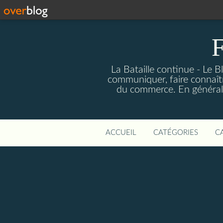
F
La Bataille continue - Le B
communiquer, faire connaîtr
du commerce. En général fa
ACCUEIL
CATÉGORIES
C