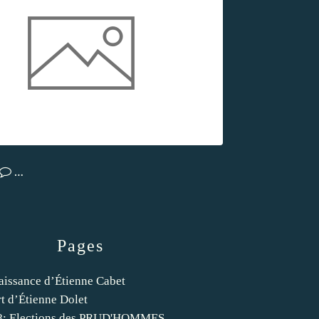
…
Pages
aissance d’Étienne Cabet
t d’Étienne Dolet
8: Elections des PRUD'HOMMES