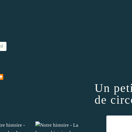
il
Un pet
de circ