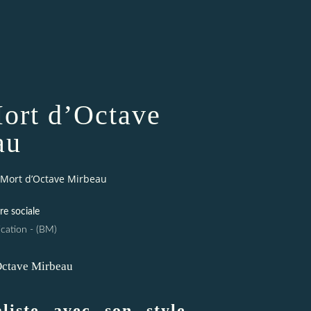
Mort d’Octave
au
7 Mort d’Octave Mirbeau
re sociale
cation - (BM)
liste avec son style