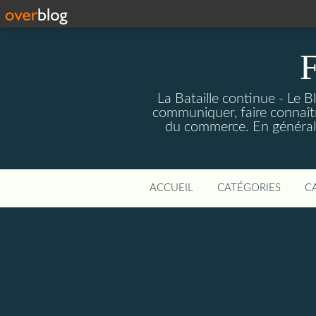
F
La Bataille continue - Le B
communiquer, faire connaîtr
du commerce. En général fa
ACCUEIL
CATÉGORIES
C