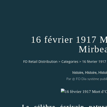
16 février 1917 
Mirbe
FO Retail Distribution
>
Categories
>
16 février 191
,
,
histoire
Histoire
Histoi
Par @ FO Dia système publi
Le célèbre écrivain natura