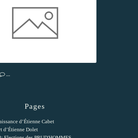
…
Pages
aissance d’Étienne Cabet
t d’Étienne Dolet
8: Elections des PRUD'HOMMES