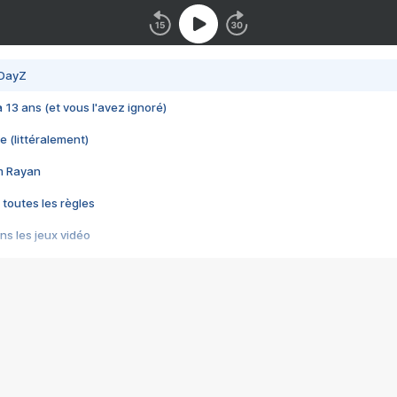
 DayZ
 a 13 ans (et vous l'avez ignoré)
e (littéralement)
im Rayan
 toutes les règles
s les jeux vidéo
us choquant de Rockstar ? - Le scandale BULLY
e plus moche de Steam
du RÊVE tourne au CAUCHEMAR
pendant 8 heures
it… à tort