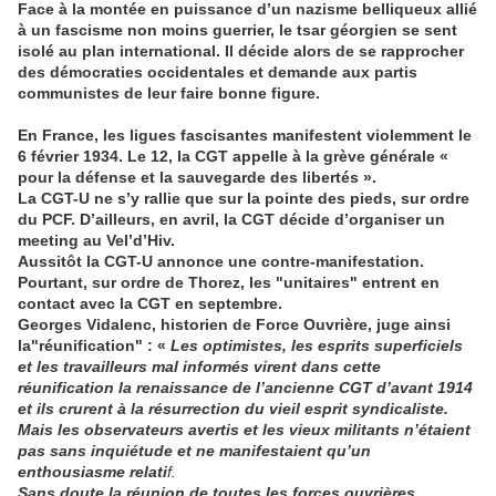
Face à la montée en puissance d’un nazisme belliqueux allié
à un fascisme non moins guerrier, le tsar géorgien se sent
isolé au plan international. Il décide alors de se rapprocher
des démocraties occidentales et demande aux partis
communistes de leur faire bonne figure.
En France, les ligues fascisantes manifestent violemment le
6 février 1934. Le 12, la CGT appelle à la grève générale «
pour la défense et la sauvegarde des libertés ».
La CGT-U ne s’y rallie que sur la pointe des pieds, sur ordre
du PCF. D’ailleurs, en avril, la CGT décide d’organiser un
meeting au Vel’d’Hiv.
Aussitôt la CGT-U annonce une contre-manifestation.
Pourtant, sur ordre de Thorez, les "unitaires" entrent en
contact avec la CGT en septembre.
Georges Vidalenc, historien de Force Ouvrière, juge ainsi
la"réunification" : «
Les optimistes, les esprits superficiels
et les travailleurs mal informés virent dans cette
réunification la renaissance de l’ancienne CGT d’avant 1914
et ils crurent à la résurrection du vieil esprit syndicaliste.
Mais les observateurs avertis et les vieux militants n’étaient
pas sans inquiétude et ne manifestaient qu’un
enthousiasme relati
f.
Sans doute la réunion de toutes les forces ouvrières