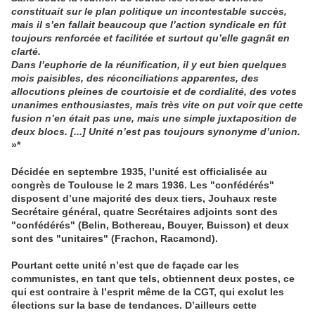
constituait sur le plan politique un incontestable succès,
mais il s’en fallait beaucoup que l’action syndicale en fût
toujours renforcée et facilitée et surtout qu’elle gagnât en
clarté.
Dans l’euphorie de la réunification, il y eut bien quelques
mois paisibles, des réconciliations apparentes, des
allocutions pleines de courtoisie et de cordialité, des votes
unanimes enthousiastes, mais très vite on put voir que cette
fusion n’en était pas une, mais une simple juxtaposition de
deux blocs. [...] Unité n’est pas toujours synonyme d’union.
»*
Décidée en septembre 1935, l’unité est officialisée au
congrès de Toulouse le 2 mars 1936. Les "confédérés"
disposent d’une majorité des deux tiers, Jouhaux reste
Secrétaire général, quatre Secrétaires adjoints sont des
"confédérés" (Belin, Bothereau, Bouyer, Buisson) et deux
sont des "unitaires" (Frachon, Racamond).
Pourtant cette unité n’est que de façade car les
communistes, en tant que tels, obtiennent deux postes, ce
qui est contraire à l’esprit même de la CGT, qui exclut les
élections sur la base de tendances. D’ailleurs cette