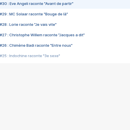
#30 : Eve Angeli raconte "Avant de partir"
#29 : MC Solaar raconte "Bouge de là"
28 : Lorie raconte "Je vais vite"
#27 : Christophe Willem raconte "Jacques a dit"
#26 : Chimène Badi raconte "Entre nous"
#25 : Indochine raconte "3e sexe"
#24 : Zaho raconte "C'est chelou"
#23 : Patrick Bruel raconte "Au café des délices"
#22 : Kyo raconte "Le chemin"
#21 : Nolwenn Leroy raconte "Cassé"
#20 : Patrick Hernandez raconte "Born to be alive"
#19 : Lorie raconte "Près de moi"
#18 : Michael Jones raconte "A nos actes manqués" (avec Jean-Jacque