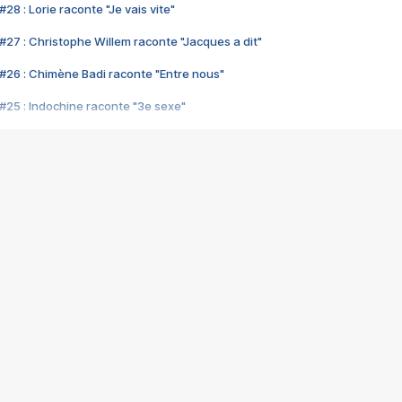
28 : Lorie raconte "Je vais vite"
#27 : Christophe Willem raconte "Jacques a dit"
#26 : Chimène Badi raconte "Entre nous"
#25 : Indochine raconte "3e sexe"
#24 : Zaho raconte "C'est chelou"
#23 : Patrick Bruel raconte "Au café des délices"
#22 : Kyo raconte "Le chemin"
#21 : Nolwenn Leroy raconte "Cassé"
#20 : Patrick Hernandez raconte "Born to be alive"
#19 : Lorie raconte "Près de moi"
#18 : Michael Jones raconte "A nos actes manqués" (avec Jean-Jacque
#17 : Khaled raconte "Aïcha"
#16 : Corneille raconte "Parce qu'on vient de loin"