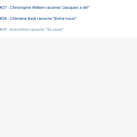
#27 : Christophe Willem raconte "Jacques a dit"
#26 : Chimène Badi raconte "Entre nous"
#25 : Indochine raconte "3e sexe"
#24 : Zaho raconte "C'est chelou"
#23 : Patrick Bruel raconte "Au café des délices"
#22 : Kyo raconte "Le chemin"
#21 : Nolwenn Leroy raconte "Cassé"
#20 : Patrick Hernandez raconte "Born to be alive"
#19 : Lorie raconte "Près de moi"
#18 : Michael Jones raconte "A nos actes manqués" (avec Jean-Jacque
#17 : Khaled raconte "Aïcha"
#16 : Corneille raconte "Parce qu'on vient de loin"