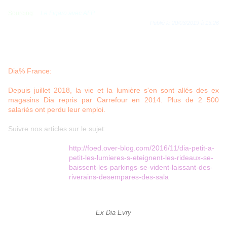
Sourcing:
Le Figaro avec AFP
Publié le 20/03/2019 à 13:26
Dia% France:
Depuis juillet 2018, la vie et la lumière s'en sont allés des ex
magasins Dia repris par Carrefour en 2014. Plus de 2 500
salariés ont perdu leur emploi.
Suivre nos articles sur le sujet:
http://foed.over-blog.com/2016/11/dia-petit-a-
petit-les-lumieres-s-eteignent-les-rideaux-se-
baissent-les-parkings-se-vident-laissant-des-
riverains-desempares-des-sala
Ex Dia Evry