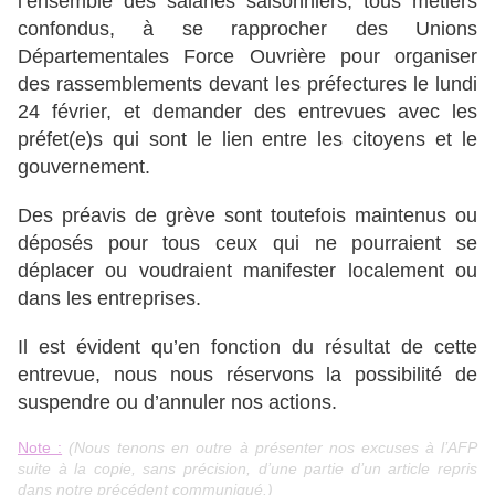
l’ensemble des salariés saisonniers, tous métiers
confondus, à se rapprocher des Unions
Départementales Force Ouvrière pour organiser
des rassemblements devant les préfectures le lundi
24 février, et demander des entrevues avec les
préfet(e)s qui sont le lien entre les citoyens et le
gouvernement.
Des préavis de grève sont toutefois maintenus ou
déposés pour tous ceux qui ne pourraient se
déplacer ou voudraient manifester localement ou
dans les entreprises.
Il est évident qu’en fonction du résultat de cette
entrevue, nous nous réservons la possibilité de
suspendre ou d’annuler nos actions.
Note :
(Nous tenons en outre à présenter nos excuses à l’AFP
suite à la copie, sans précision, d’une partie d’un article repris
dans notre précédent communiqué.)