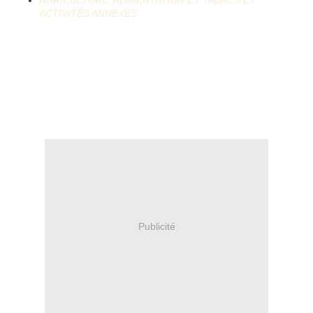
AGRICULTURE, ALIMENTATION ET TABACS ET
ACTIVITÉS ANNEXES
Publicité