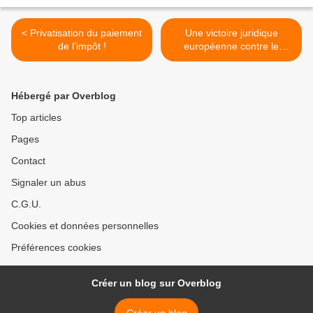
< Privatisation du paiement
Une victoire juridique
de l’impôt !
européenne contre le
plafonnement des
indemnités Bonne nouvelle
pour les travailleurs français
Hébergé par Overblog
! >
Top articles
Pages
Contact
Signaler un abus
C.G.U.
Cookies et données personnelles
Préférences cookies
Créer un blog sur Overblog