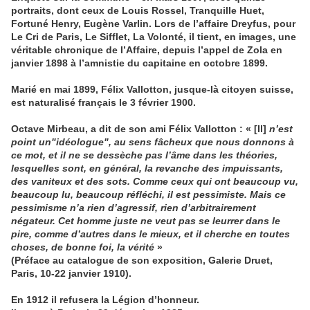
portraits, dont ceux de Louis Rossel, Tranquille Huet,
Fortuné Henry, Eugène Varlin. Lors de l’affaire Dreyfus, pour
Le Cri de Paris, Le Sifflet, La Volonté, il tient, en images, une
véritable chronique de l’Affaire, depuis l’appel de Zola en
janvier 1898 à l’amnistie du capitaine en octobre 1899.
Marié en mai 1899, Félix Vallotton, jusque-là citoyen suisse,
est naturalisé français le 3 février 1900.
Octave Mirbeau, a dit de son ami Félix Vallotton : « [Il]
n’est
point un"idéologue", au sens fâcheux que nous donnons à
ce mot, et il ne se dessèche pas l’âme dans les théories,
lesquelles sont, en général, la revanche des impuissants,
des vaniteux et des sots. Comme ceux qui ont beaucoup vu,
beaucoup lu, beaucoup réfléchi, il est pessimiste. Mais ce
pessimisme n’a rien d’agressif, rien d’arbitrairement
négateur. Cet homme juste ne veut pas se leurrer dans le
pire, comme d’autres dans le mieux, et il cherche en toutes
choses, de bonne foi, la vérité
»
(Préface au catalogue de son exposition, Galerie Druet,
Paris, 10-22 janvier 1910).
En 1912 il refusera la Légion d’honneur.