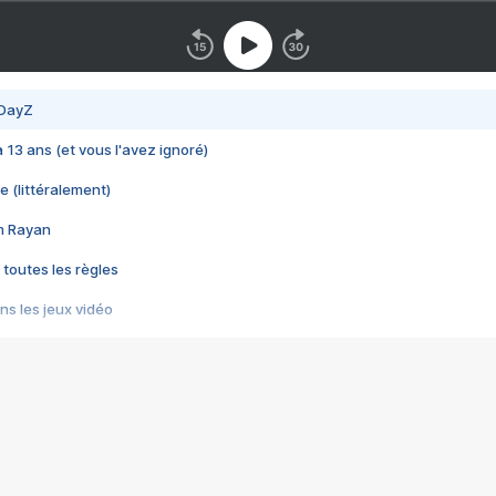
 DayZ
 a 13 ans (et vous l'avez ignoré)
e (littéralement)
im Rayan
 toutes les règles
s les jeux vidéo
us choquant de Rockstar ? - Le scandale BULLY
e plus moche de Steam
du RÊVE tourne au CAUCHEMAR
pendant 8 heures