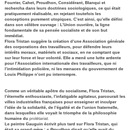
Fourrier, Cahet, Proudhon, Considérant, Blanqui et
rechercha dans leurs doctrines sociologiques, ce qui était
pratiquement réalisable, en rejetant toutefois les
conceptions purement utopiques. C’est ainsi, qu’elle défini
dans son célèbre ouvrage : L’Union ouvrière, la ligne
fondamentale de sa pensée socialiste et de son but
immédiat.
Flora Tristan suggère la création d’une Association générale
des corporations des travailleurs, pour défendre leurs
intérêts moraux, matériels et sociaux, en ne comptant que
sur leur force et leur volonté. Elle a mené une lutte ardente
pour l’Association internationale des travailleurs, que ni
l’intimidation policière, ni les menaces du gouvernement de
Louis Philippe n’ont pu interrompre.
Comme un véritable apôtre du socialisme, Flora Tristan,
l’éternelle enthousiaste, l’infatigable agitateur, parcourait les
villes industrielles françaises pour enseigner et inculper
l’idée de la solidarité, de l’égalité et de l’union fraternelle,
dans lesquelles elle voyait le triomphe de la philosophie
humaine du
prolétariat.
Le peintre Gauguin écrivit plus tard sur Flora Tristan, qui
était sa grand-mère : «
Proudhon disait qu’elle avait du