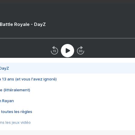
 Battle Royale - DayZ
 DayZ
 a 13 ans (et vous l'avez ignoré)
e (littéralement)
im Rayan
 toutes les règles
s les jeux vidéo
us choquant de Rockstar ? - Le scandale BULLY