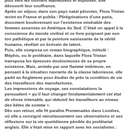
plus vers les ouvriers malheureux et exploités. Elle
découvrit leur souffrance.
Après un séjour, dans son pays natal péruvien, Flora Tristan
revint en France et publia : Pérégrinations d’une paria,
document bouleversant sur l’existence misérable des
femmes asservies en Amérique du Sud. C’était un appel à la
conscience du monde civilisé et ce livre poignant par son
ton pathétique et par la peinture saisissante de la vérité
humaine, révélait un écrivain de talent.
Puis, elle composa un roman biographique, intitulé :
Méphis, ou le prolétaire, dans laquelle Flora Tristan
transposa les épreuves douloureuses de sa propre
existence. Mais, animée par une flamme intérieure, en
pensant à la situation navrante de la classe laborieuse, elle
partit en Angleterre pour étudier de près la condition de vie
des travailleurs des manufactures.
Les impressions de voyage, ses constatations la
persuadent «
qu’il faut changer fondamentalement cet état
de chose intenable, qui réduisit les travailleurs au niveau
des bêtes de somme
».
Dès son retour, elle fit paraître Promenades dans Londres,
où elle a consigné minutieusement ses observations et ses
réflexions sur la vie quotidienne pénible du prolétariat
anglais. Elle s’était mise en rapport avec les socialistes :