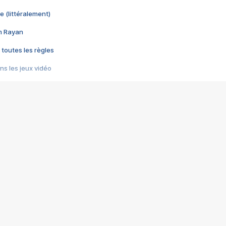
e (littéralement)
im Rayan
 toutes les règles
s les jeux vidéo
us choquant de Rockstar ? - Le scandale BULLY
e plus moche de Steam
du RÊVE tourne au CAUCHEMAR
pendant 8 heures
it… à tort
umiliés par un jeu vidéo
ire - Final Fantasy 8
ti un empire - Age of Empires