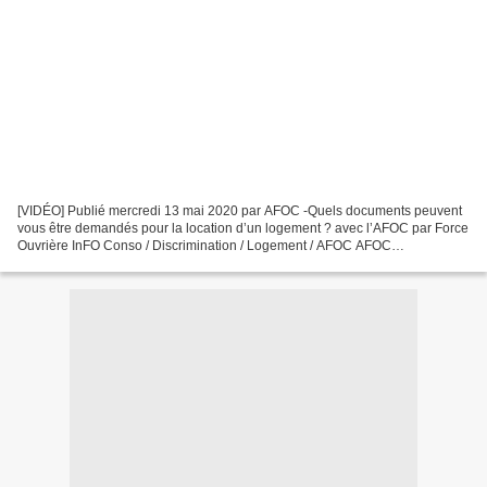
[VIDÉO] Publié mercredi 13 mai 2020 par AFOC -Quels documents peuvent
vous être demandés pour la location d’un logement ? avec l’AFOC par Force
Ouvrière InFO Conso / Discrimination / Logement / AFOC AFOC
communication Q uels documents peuvent vous être...