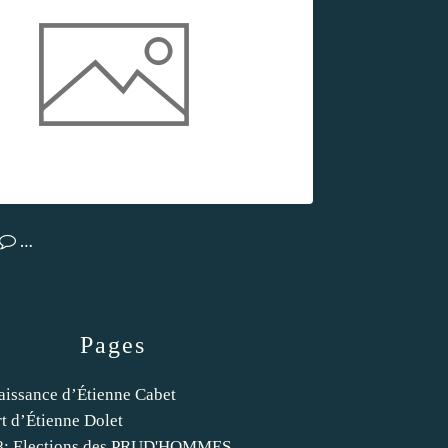
…
Pages
aissance d’Étienne Cabet
t d’Étienne Dolet
8: Elections des PRUD'HOMMES