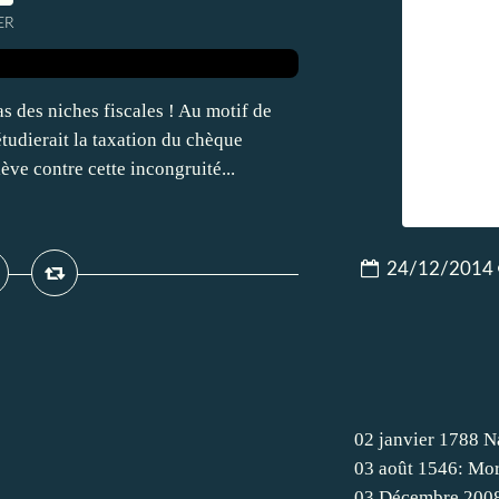
ER
as des niches fiscales ! Au motif de
étudierait la taxation du chèque
ève contre cette incongruité...
24/12/2014
02 janvier 1788 N
03 août 1546: Mor
03 Décembre 200