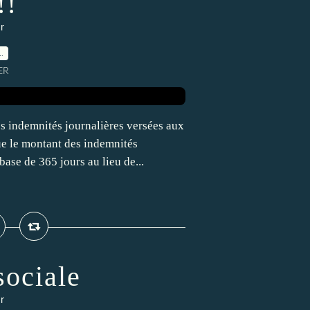
!!
r
…
ER
des indemnités journalières versées aux
ue le montant des indemnités
base de 365 jours au lieu de...
sociale
r