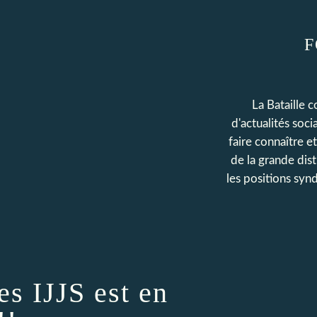
F
La Bataille 
d'actualités soc
faire connaître e
de la grande dis
les positions synd
es IJJS est en