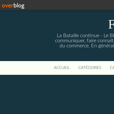
F
La Bataille continue - Le B
communiquer, faire connaîtr
du commerce. En général fa
ACCUEIL
CATÉGORIES
C