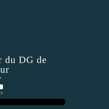
or du DG de
our
r
…
ER