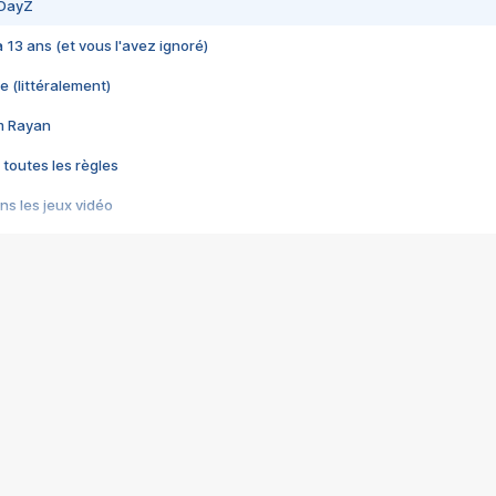
 DayZ
 a 13 ans (et vous l'avez ignoré)
e (littéralement)
im Rayan
 toutes les règles
s les jeux vidéo
us choquant de Rockstar ? - Le scandale BULLY
e plus moche de Steam
du RÊVE tourne au CAUCHEMAR
pendant 8 heures
it… à tort
umiliés par un jeu vidéo
ire - Final Fantasy 8