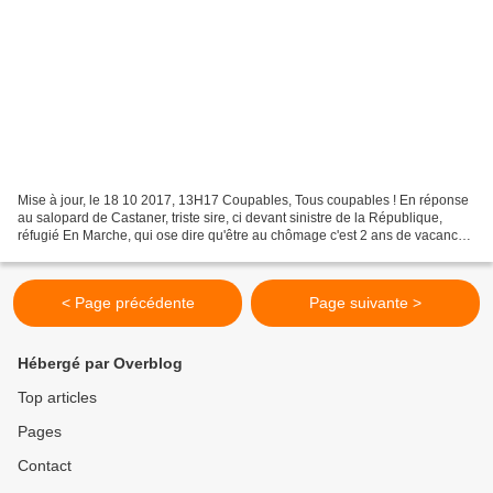
Mise à jour, le 18 10 2017, 13H17 Coupables, Tous coupables ! En réponse
au salopard de Castaner, triste sire, ci devant sinistre de la République,
réfugié En Marche, qui ose dire qu'être au chômage c'est 2 ans de vacances
! Cela fait aussi écho aux propos...
< Page précédente
Page suivante >
Hébergé par Overblog
Top articles
Pages
Contact