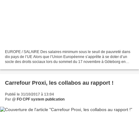
EUROPE / SALAIRE Des salaires minimum sous le seuil de pauvreté dans
dix pays de l’UE Alors que l’Union Européenne s’apprête à se doter d’un
socle des droits sociaux lors du sommet du 17 novembre à Göteborg en
Suède, la Confédération européenne des syndicats...
Carrefour Proxi, les collabos au rapport !
Publié le 31/10/2017 à 13:04
Par
@ FO CPF system publication