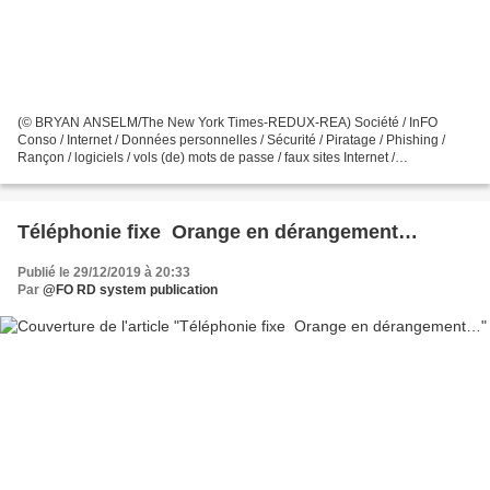
(© BRYAN ANSELM/The New York Times-REDUX-REA) Société / InFO
Conso / Internet / Données personnelles / Sécurité / Piratage / Phishing /
Rançon / logiciels / vols (de) mots de passe / faux sites Internet /
Rançongiciels AFOC - CONSOMMATION Sécurité des...
Téléphonie fixe Orange en dérangement…
Publié le 29/12/2019 à 20:33
Par
@FO RD system publication