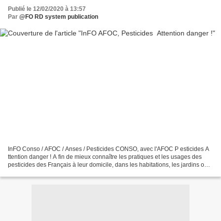
Publié le 12/02/2020 à 13:57
Par
@FO RD system publication
InFO Conso / AFOC / Anses / Pesticides CONSO, avec l'AFOC P esticides A
ttention danger ! A fin de mieux connaître les pratiques et les usages des
pesticides des Français à leur domicile, dans les habitations, les jardins ou
encore pour traiter les animaux...