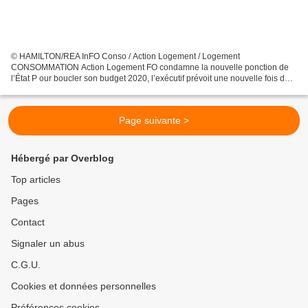
© HAMILTON/REA InFO Conso / Action Logement / Logement
CONSOMMATION Action Logement FO condamne la nouvelle ponction de
l’État P our boucler son budget 2020, l’exécutif prévoit une nouvelle fois de
piocher – à hauteur de 500 millions d’euros – dans les...
Page suivante >
Hébergé par Overblog
Top articles
Pages
Contact
Signaler un abus
C.G.U.
Cookies et données personnelles
Préférences cookies