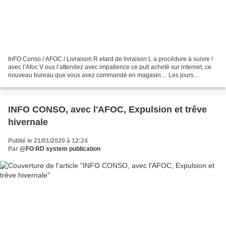
InFO Conso / AFOC / Livraison R etard de livraison L a procédure à suivre !
avec l’Afoc V ous l’attendez avec impatience ce pull acheté sur internet, ce
nouveau bureau que vous avez commandé en magasin… Les jours
passent… et toujours rien ! Tout d’abord,...
INFO CONSO, avec l'AFOC, Expulsion et trêve
hivernale
Publié le 21/01/2020 à 12:24
Par
@FO RD system publication