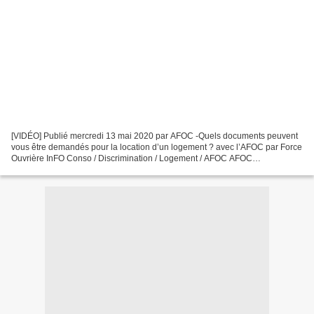
[VIDÉO] Publié mercredi 13 mai 2020 par AFOC -Quels documents peuvent
vous être demandés pour la location d’un logement ? avec l’AFOC par Force
Ouvrière InFO Conso / Discrimination / Logement / AFOC AFOC
communication Q uels documents peuvent vous être...