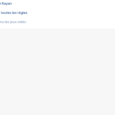
im Rayan
 toutes les règles
s les jeux vidéo
us choquant de Rockstar ? - Le scandale BULLY
e plus moche de Steam
du RÊVE tourne au CAUCHEMAR
pendant 8 heures
it… à tort
umiliés par un jeu vidéo
ire - Final Fantasy 8
ti un empire - Age of Empires
story DOFUS
tard, il crée l'un des pires jeux de tous les temps, MindsEye.