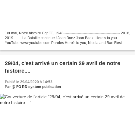
1er mai, Notre histoire Cgt FO, 1948 ---------------------------------------------- 2018,
2019.... .... La Bataille continue ! Joan Baez Joan Baez- Here's to you. -
YouTube www.youtube.com Paroles Here's to you, Nicola and Bart Rest
forever here in...
29/04, c'est arrivé un certain 29 avril de notre
histoire....
Publié le 29/04/2020 à 14:53
Par
@ FO RD system publication