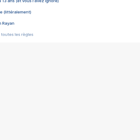
 a 13 ans (et vous l'avez ignoré)
e (littéralement)
im Rayan
 toutes les règles
s les jeux vidéo
us choquant de Rockstar ? - Le scandale BULLY
e plus moche de Steam
du RÊVE tourne au CAUCHEMAR
pendant 8 heures
it… à tort
umiliés par un jeu vidéo
ire - Final Fantasy 8
ti un empire - Age of Empires