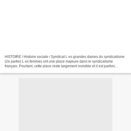
HISTOIRE / Histoire sociale / Syndicat L es grandes dames du syndicalisme
(2e partie) L es femmes ont une place majeure dans le syndicalisme
français. Pourtant, cette place reste largement invisible et il est parfois
difficile de retrouver les traces...