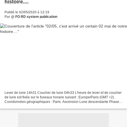
histoire....
Publié le 02/05/2020 à 12:19
Par
@ FO RD system publication
Lever de lune 14h31 Coucher de lune 04h33 L'heure de lever et de coucher
de lune est fixée sur le fuseaux horaire suivant : Europe/Paris (GMT +2).
Coordonnées géographiques : Paris. Ascension Lune descendante Phase
Lune croissante Visibilité 68,20 % du...