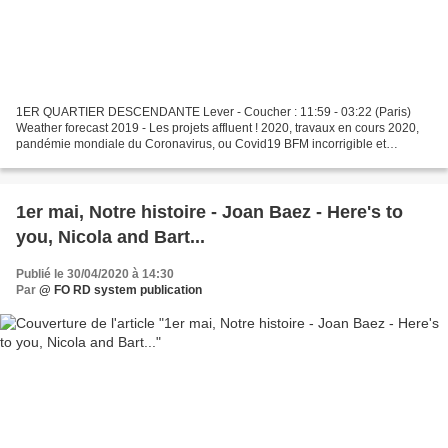
1ER QUARTIER DESCENDANTE Lever - Coucher : 11:59 - 03:22 (Paris)
Weather forecast 2019 - Les projets affluent ! 2020, travaux en cours 2020,
pandémie mondiale du Coronavirus, ou Covid19 BFM incorrigible et
indécrottable ils sont, moins de morts que de...
1er mai, Notre histoire - Joan Baez - Here's to
you, Nicola and Bart...
Publié le 30/04/2020 à 14:30
Par
@ FO RD system publication