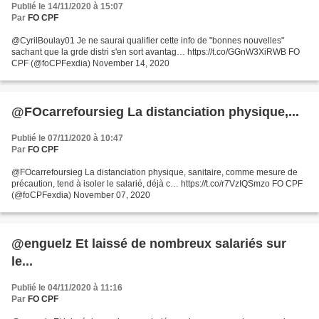
Publié le 14/11/2020 à 15:07
Par
FO CPF
@CyrilBoulay01 Je ne saurai qualifier cette info de "bonnes nouvelles"
sachant que la grde distri s'en sort avantag… https://t.co/GGnW3XiRWB FO
CPF (@foCPFexdia) November 14, 2020
@FOcarrefoursieg La distanciation physique,...
Publié le 07/11/2020 à 10:47
Par
FO CPF
@FOcarrefoursieg La distanciation physique, sanitaire, comme mesure de
précaution, tend à isoler le salarié, déjà c… https://t.co/r7VzIQSmzo FO CPF
(@foCPFexdia) November 07, 2020
@enguelz Et laissé de nombreux salariés sur
le...
Publié le 04/11/2020 à 11:16
Par
FO CPF