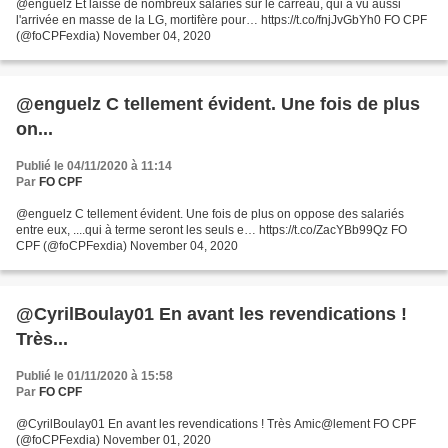
@enguelz Et laissé de nombreux salariés sur le carreau, qui a vu aussi
l'arrivée en masse de la LG, mortifère pour… https://t.co/fnjJvGbYh0 FO CPF
(@foCPFexdia) November 04, 2020
@enguelz C tellement évident. Une fois de plus
on...
Publié le 04/11/2020 à 11:14
Par
FO CPF
@enguelz C tellement évident. Une fois de plus on oppose des salariés
entre eux, ....qui à terme seront les seuls e… https://t.co/ZacYBb99Qz FO
CPF (@foCPFexdia) November 04, 2020
@CyrilBoulay01 En avant les revendications !
Très...
Publié le 01/11/2020 à 15:58
Par
FO CPF
@CyrilBoulay01 En avant les revendications ! Très Amic@lement FO CPF
(@foCPFexdia) November 01, 2020