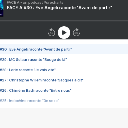
FACE A - un podcast Purecharts
FACE A #30 : Eve Angeli raconte "Avant de partir"
#30 : Eve Angeli raconte "Avant de partir"
#29 : MC Solaar raconte "Bouge de là"
28 : Lorie raconte "Je vais vite"
#27 : Christophe Willem raconte "Jacques a dit"
#26 : Chimène Badi raconte "Entre nous"
#25 : Indochine raconte "3e sexe"
#24 : Zaho raconte "C'est chelou"
#23 : Patrick Bruel raconte "Au café des délices"