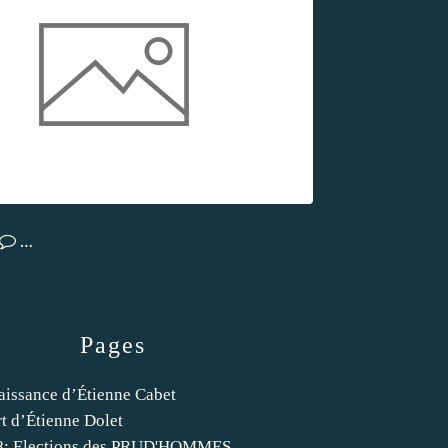
…
Pages
aissance d’Étienne Cabet
t d’Étienne Dolet
8: Elections des PRUD'HOMMES