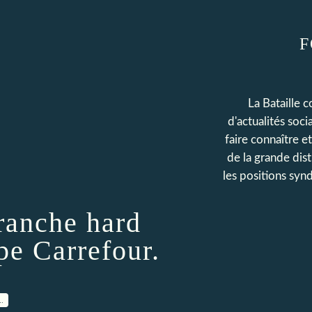
F
La Bataille 
d'actualités soc
faire connaître e
de la grande dis
les positions synd
ranche hard
pe Carrefour.
…