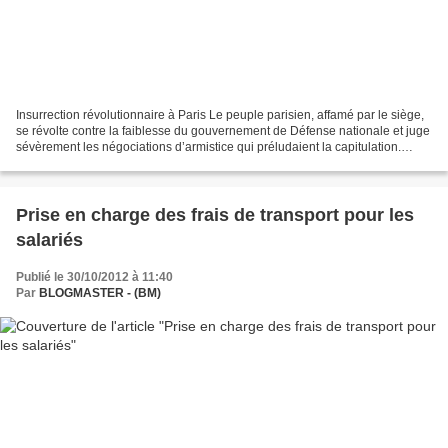
Insurrection révolutionnaire à Paris Le peuple parisien, affamé par le siège,
se révolte contre la faiblesse du gouvernement de Défense nationale et juge
sévèrement les négociations d’armistice qui préludaient la capitulation.
Exaspéré, il exige la guerre...
Prise en charge des frais de transport pour les
salariés
Publié le 30/10/2012 à 11:40
Par
BLOGMASTER - (BM)