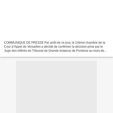
COMMUNIQUE DE PRESSE Par arrêt de ce jour, la 14ème chambre de la
Cour d’Appel de Versailles a décidé de confirmer la décision prise par le
Juge des référés du Tribunal de Grande Instance de Pontoise au mois de
janvier 2012. Après avoir constaté que la...