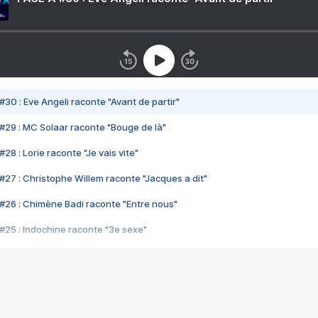
#30 : Eve Angeli raconte "Avant de partir"
#29 : MC Solaar raconte "Bouge de là"
28 : Lorie raconte "Je vais vite"
#27 : Christophe Willem raconte "Jacques a dit"
#26 : Chimène Badi raconte "Entre nous"
#25 : Indochine raconte "3e sexe"
#24 : Zaho raconte "C'est chelou"
#23 : Patrick Bruel raconte "Au café des délices"
#22 : Kyo raconte "Le chemin"