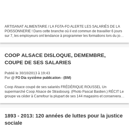
ARTISANAT ALIMENTAIRE / LA FGTA-FO ALERTE LES SALARIÉS DE LA
POISSONNERIE ! Dans cette branche où il est commun de travailler 6 jours
sur 7, les employeurs ont tendance à programmer les formations lors du jour
de repos… Or participer à une formation dans...
COOP ALSACE DISLOQUE, DEMEMBRE,
COUPE DE SES SALARIES
Publié le 30/10/2013 à 19:43
Par
@ FO Dia système publication - (BM)
Coop Alsace coupé de ses salariés FRÉDÉRIQUE ROUSSEL Un
supermarché Coop Alsace de Strasbourg. (Photo Pascal Bastien.) RÉCIT Le
groupe va céder à Carrefour la plupart de ses 144 magasins et conservera
300 personnes. La «Coopé» se réduit comme peau de...
1893 - 2013: 120 années de luttes pour la justice
sociale