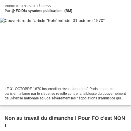
Publié le 31/10/2013 à 09:55
Par
@ FO Dia système publication - (BM)
LE 31 OCTOBRE 1870 Insurrection révolutionnaire à Paris Le peuple
parisien, affamé par le siège, se révolte contre la faiblesse du gouvernement
de Défense nationale et juge sévèrement les négociations d’armistice qui
préludaient la capitulation. Exaspéré,...
Non au travail du dimanche ! Pour FO c'est NON
!