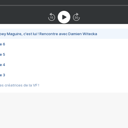
bey Maguire, c'est lui ! Rencontre avec Damien Witecka
e 6
e 5
e 4
e 3
s créatrices de la VF !
e 2
e 1
e Mektoub My Love arrive enfin ! Rencontre avec Shaïn Boumedine et Sal
i : après Toni en famille