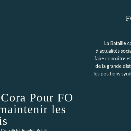
F
La Bataille 
d'actualités soc
faire connaître e
de la grande dis
les positions synd
 Cora Pour FO
 maintenir les
is
,
,
,