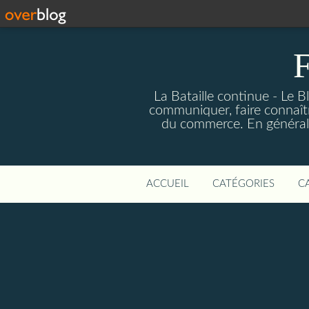
F
La Bataille continue - Le B
communiquer, faire connaîtr
du commerce. En général fa
ACCUEIL
CATÉGORIES
C