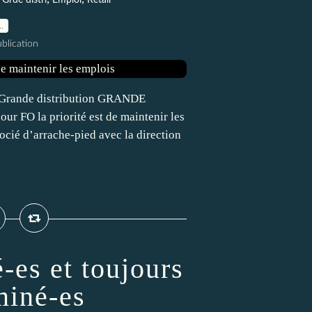
Grde distri
Emploi
Retail
…
blication
 Grande distribution GRANDE
r FO la priorité est de maintenir les
cié d’arrache-pied avec la direction
-es et toujours
miné-es