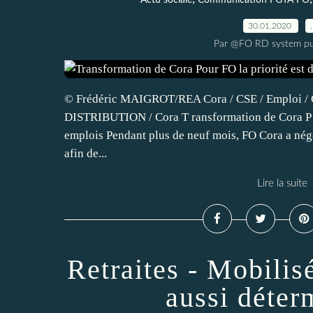
Actu sociale
Communication FGTA FO
30.01.2020
Par @FO RD system pu
© Frédéric MAIGROT/REA Cora / CSE / Emploi /
DISTRIBUTION / Cora T ransformation de Cora P ou
emplois Pendant plus de neuf mois, FO Cora a négo
afin de...
Lire la suite
Retraites - Mobilisé
aussi déter