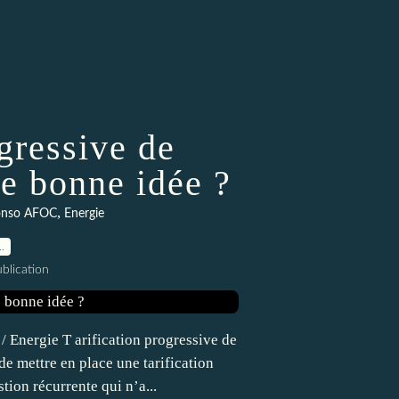
ogressive de
se bonne idée ?
,
onso AFOC
Energie
…
blication
/ Energie T arification progressive de
de mettre en place une tarification
stion récurrente qui n’a...