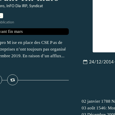
,
,
pro
InFO Dia IRP
Syndicat
…
blication
 pro M ise en place des CSE P as de
reprises n’ont toujours pas organisé
embre 2019. En raison d’un afflux...
24/12/2014
02 janvier 1788 N
03 août 1546: Mor
03 Décembre 200