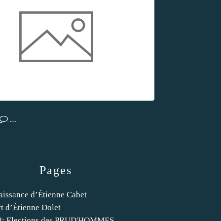
…
Pages
aissance d’Étienne Cabet
t d’Étienne Dolet
8: Elections des PRUD'HOMMES