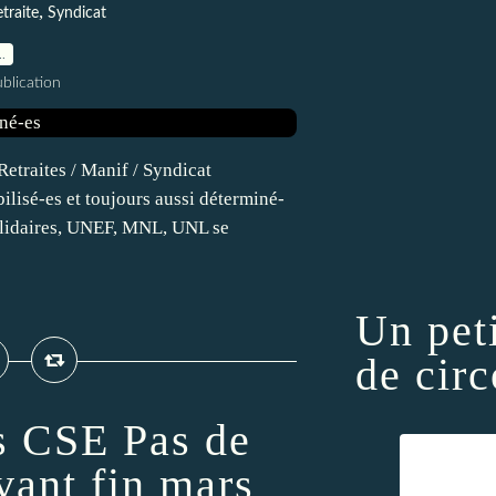
,
traite
Syndicat
…
blication
etraites / Manif / Syndicat
-es et toujours aussi déterminé-
olidaires, UNEF, MNL, UNL se
Un pet
de circ
s CSE Pas de
vant fin mars