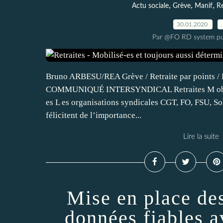
,
,
,
Actu sociale
Grève
Manif
Re
30.01.2020
Par @FO RD system pu
Bruno ARBESU/REA Grève / Retraite par points / R
COMMUNIQUÉ INTERSYNDICAL Retraites M obilisé
es L es organisations syndicales CGT, FO, FSU, S
félicitent de l’importance...
Lire la suite
Mise en place de
données fiables a