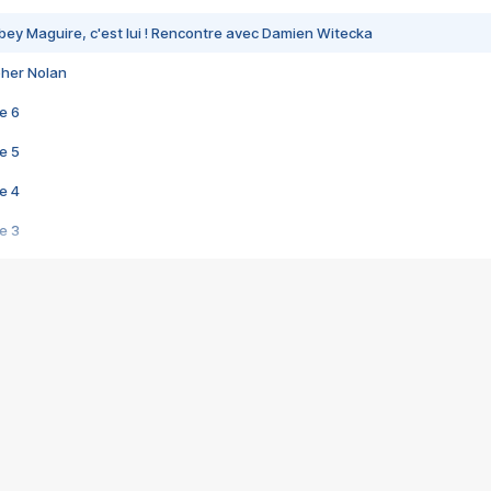
bey Maguire, c'est lui ! Rencontre avec Damien Witecka
pher Nolan
e 6
e 5
e 4
e 3
s créatrices de la VF !
e 2
e 1
e Mektoub My Love arrive enfin ! Rencontre avec Shaïn Boumedine et Sal
i : après Toni en famille
elle réalise le bouleversant Dites lui que je l'aime