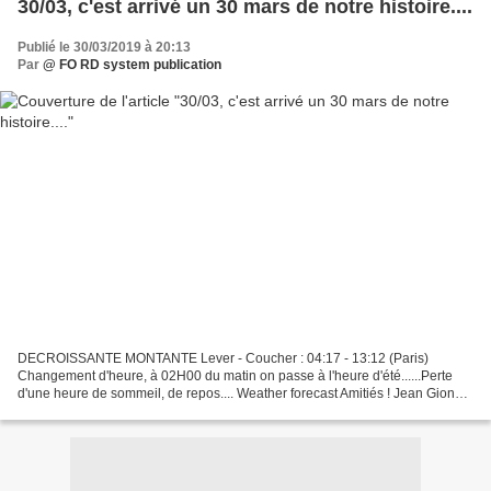
30/03, c'est arrivé un 30 mars de notre histoire....
Publié le 30/03/2019 à 20:13
Par
@ FO RD system publication
DECROISSANTE MONTANTE Lever - Coucher : 04:17 - 13:12 (Paris)
Changement d'heure, à 02H00 du matin on passe à l'heure d'été......Perte
d'une heure de sommeil, de repos.... Weather forecast Amitiés ! Jean Giono
Né-es un 30 mars 1746 : Francisco de Goya,...