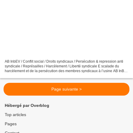
AB InbEV / Conflit social / Droits syndicaux / Persécution & repression anti
syndicale / Représailles / Harcèlement / Liberté syndicale E scalade du
harcèlement et de la persécution des membres syndicaux à l’usine AB InBev
de Sonepat, Inde La direction...
Page suivante >
Hébergé par Overblog
Top articles
Pages