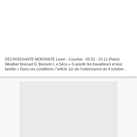
DECROISSANTE MONTANTE Lever - Coucher : 05:52 - 15:12 (Paris)
Weather forecast G. Buisson L a Sécu « G arantir les travailleurs et leur
famille » Dans ces conditions, l’article 1er de l’ordonnance du 4 octobre
1945, fondant la Sécurité sociale stipule...