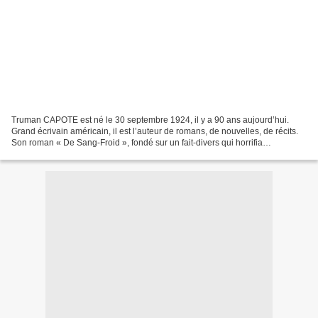
Truman CAPOTE est né le 30 septembre 1924, il y a 90 ans aujourd’hui.
Grand écrivain américain, il est l’auteur de romans, de nouvelles, de récits.
Son roman « De Sang-Froid », fondé sur un fait-divers qui horrifia
l’Amérique, est un chef-d’œuvre universellement...