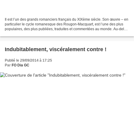
Il est l’un des grands romanciers français du XIXème siècle. Son œuvre – en
particulier le cycle romanesque des Rougon-Macquart, est l’une des plus
populaires, des plus publiées, traduites et commentées au monde. Au-delà
de l’écrivain, Emile Zola est...
Indubitablement, viscéralement contre !
Publié le 29/09/2014 à 17:25
Par
FO Dia GC