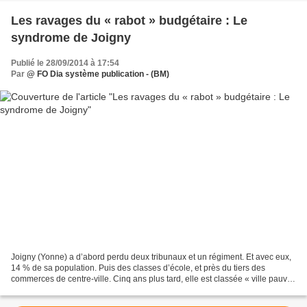
Les ravages du « rabot » budgétaire : Le
syndrome de Joigny
Publié le 28/09/2014 à 17:54
Par
@ FO Dia système publication - (BM)
Joigny (Yonne) a d’abord perdu deux tribunaux et un régiment. Et avec eux,
14 % de sa population. Puis des classes d’école, et près du tiers des
commerces de centre-ville. Cinq ans plus tard, elle est classée « ville pauvre
». « Le ciment de notre société...