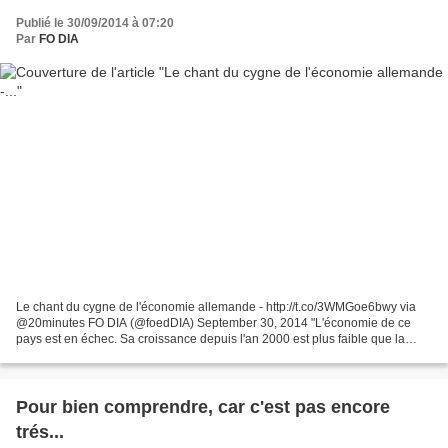
Publié le 30/09/2014 à 07:20
Par
FO DIA
Le chant du cygne de l'économie allemande - http://t.co/3WMGoe6bwy via
@20minutes FO DIA (@foedDIA) September 30, 2014 "L'économie de ce
pays est en échec. Sa croissance depuis l'an 2000 est plus faible que la
moyenne européenne. Les salaires y ont progressé...
Pour bien comprendre, car c'est pas encore
trés...