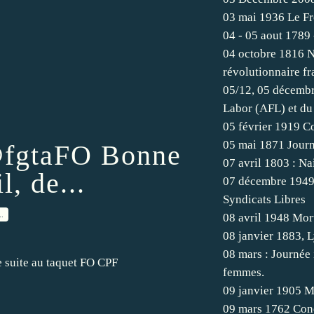
03 mai 1936 Le Fr
04 - 05 aout 1789 
04 octobre 1816 N
révolutionnaire fr
05/12, 05 décembr
Labor (AFL) et du
05 février 1919 C
05 mai 1871 Journé
fgtaFO Bonne
07 avril 1803 : Na
l, de...
07 décembre 1949,
Syndicats Libres
…
08 avril 1948 Mort
08 janvier 1883, L
08 mars : Journée i
 suite au taquet FO CPF
femmes.
09 janvier 1905 M
09 mars 1762 Con