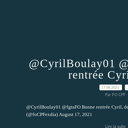
@CyrilBoulay01 @
rentrée Cyri
17.08.2021
Par FO CPF
@CyrilBoulay01 @fgtaFO Bonne rentrée Cyril, de
(@foCPFexdia) August 17, 2021
Lire la suite