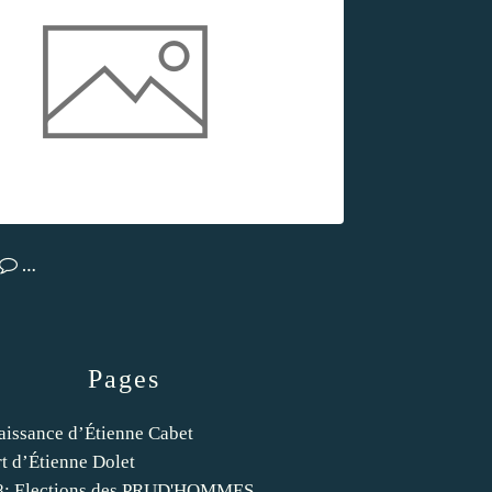
…
Pages
aissance d’Étienne Cabet
t d’Étienne Dolet
8: Elections des PRUD'HOMMES