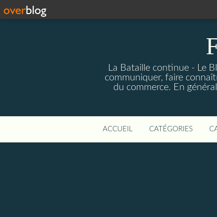
F
La Bataille continue - Le B
communiquer, faire connaîtr
du commerce. En général fa
ACCUEIL
CATÉGORIES
C