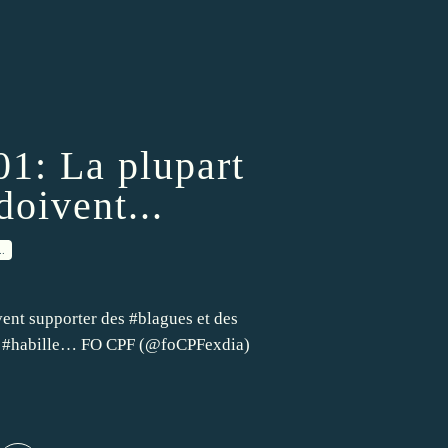
1: La plupart
oivent...
…
nt supporter des #blagues et des
eur #habille… FO CPF (@foCPFexdia)