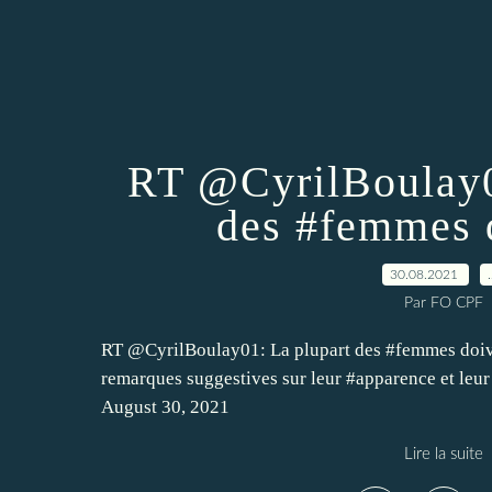
RT @CyrilBoulay0
des #femmes d
30.08.2021
Par FO CPF
RT @CyrilBoulay01: La plupart des #femmes doive
remarques suggestives sur leur #apparence et l
August 30, 2021
Lire la suite