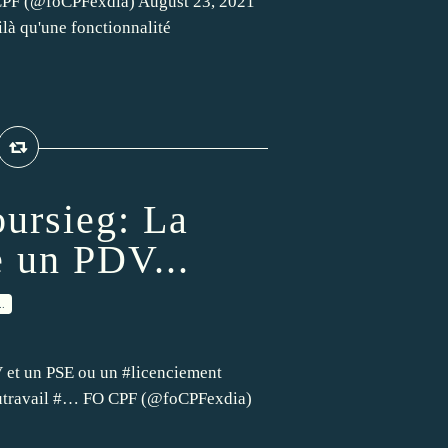
F (@foCPFexdia) August 23, 2021
oilà qu'une fonctionnalité
ursieg: La
e un PDV...
…
 et un PSE ou un #licenciement
tdutravail #… FO CPF (@foCPFexdia)