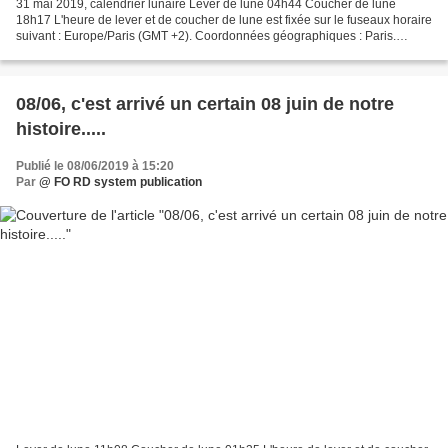
31 mai 2019, calendrier lunaire Lever de lune 04h44 Coucher de lune
18h17 L'heure de lever et de coucher de lune est fixée sur le fuseaux horaire
suivant : Europe/Paris (GMT +2). Coordonnées géographiques : Paris.
Ascension Lune montante Phase Lune décroissante...
08/06, c'est arrivé un certain 08 juin de notre
histoire.....
Publié le 08/06/2019 à 15:20
Par
@ FO RD system publication