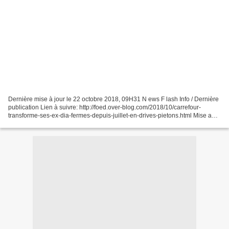
Dernière mise à jour le 22 octobre 2018, 09H31 N ews F lash Info / Dernière
publication Lien à suivre: http://foed.over-blog.com/2018/10/carrefour-
transforme-ses-ex-dia-fermes-depuis-juillet-en-drives-pietons.html Mise au
point du gérant sur la situation...