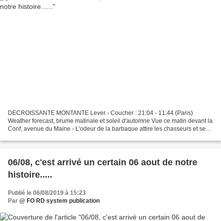
DECROISSANTE MONTANTE Lever - Coucher : 21:04 - 11:44 (Paris)
Weather forecast, brume matinale et soleil d'automne Vue ce matin devant la
Conf, avenue du Maine - L'odeur de la barbaque attire les chasseurs et ses
chiens PP L e 17 octobre 2018, démission...
06/08, c'est arrivé un certain 06 aout de notre
histoire.....
Publié le 06/08/2019 à 15:23
Par
@ FO RD system publication