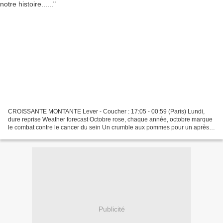
CROISSANTE MONTANTE Lever - Coucher : 17:05 - 00:59 (Paris) Lundi,
dure reprise Weather forecast Octobre rose, chaque année, octobre marque
le combat contre le cancer du sein Un crumble aux pommes pour un après -
midi d'automne convivial et festif............Un...
Publicité