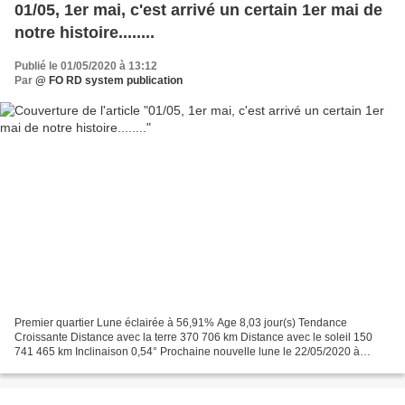
01/05, 1er mai, c'est arrivé un certain 1er mai de
notre histoire........
Publié le 01/05/2020 à 13:12
Par
@ FO RD system publication
Premier quartier Lune éclairée à 56,91% Age 8,03 jour(s) Tendance
Croissante Distance avec la terre 370 706 km Distance avec le soleil 150
741 465 km Inclinaison 0,54° Prochaine nouvelle lune le 22/05/2020 à
19:39:49 Weather forecast C e qui change (2019)...