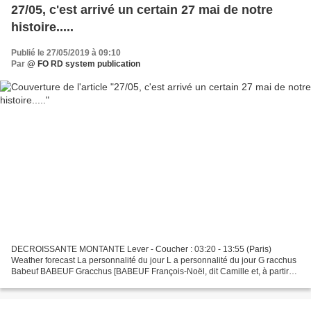
27/05, c'est arrivé un certain 27 mai de notre
histoire.....
Publié le 27/05/2019 à 09:10
Par
@ FO RD system publication
DECROISSANTE MONTANTE Lever - Coucher : 03:20 - 13:55 (Paris)
Weather forecast La personnalité du jour L a personnalité du jour G racchus
Babeuf BABEUF Gracchus [BABEUF François-Noël, dit Camille et, à partir
de l’automne 1794, BABEUF Gracchus ou GRACCHUS...