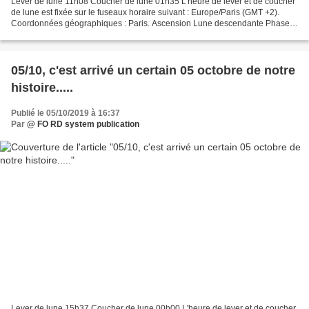
Lever de lune 11h08 Coucher de lune 01h35 L'heure de lever et de coucher
de lune est fixée sur le fuseaux horaire suivant : Europe/Paris (GMT +2).
Coordonnées géographiques : Paris. Ascension Lune descendante Phase
Lune croissante Visibilité 30,50 % du...
05/10, c'est arrivé un certain 05 octobre de notre
histoire.....
Publié le 05/10/2019 à 16:37
Par
@ FO RD system publication
Lever de lune 15h37 Coucher de lune 00h00 L'heure de lever et de coucher