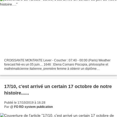
CROISSANTE MONTANTE Lever - Coucher : 07:40 - 00:00 (Paris) Weather
forecast Né-es un 05 juin.... 1646 : Elena Cornaro Piscopia, philosophe et
mathématicienne italienne, première femme à obtenir un diplôme
universitaire (Décédée le 28 juillet 1684)....
17/10, c'est arrivé un certain 17 octobre de notre
histoire......
Publié le 17/10/2019 à 16:28
Par
@ FO RD system publication