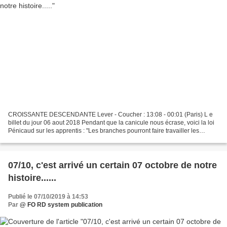
CROISSANTE DESCENDANTE Lever - Coucher : 13:08 - 00:01 (Paris) L e
billet du jour 06 aout 2018 Pendant que la canicule nous écrase, voici la loi
Pénicaud sur les apprentis : "Les branches pourront faire travailler les
apprentis jusqu'à 40h/semaine, dans...
07/10, c'est arrivé un certain 07 octobre de notre
histoire......
Publié le 07/10/2019 à 14:53
Par
@ FO RD system publication