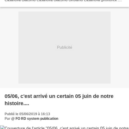
[ˈdʒaːkomo dʒiˈrɔːlamo kazaˈnɔːva]), né le 2 avril...
Publicité
05/06, c'est arrivé un certain 05 juin de notre
histoire....
Publié le 05/06/2019 à 16:13
Par
@ FO RD system publication