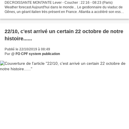
DECROISSANTE MONTANTE Lever - Coucher : 22:16 - 08:23 (Paris)
Weather forecast Aujourd'hui dans le monde... Le gestionnaire du viaduc de
Gênes, un géant italien très présent en France. Atlantia a accéléré son essor
en France depuis deux ans où il a notamment...
22/10, c'est arrivé un certain 22 octobre de notre
histoire......
Publié le 22/10/2019 à 08:49
Par
@ FO CPF system publication