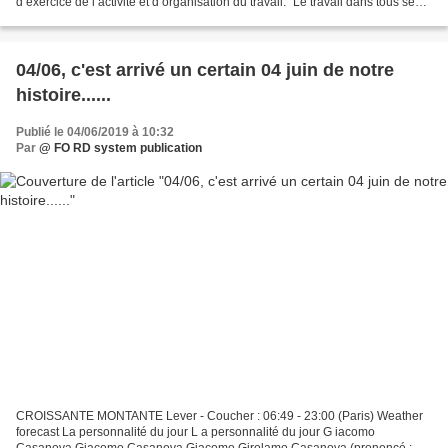
d’exercice de l’activité et d’organisation du travail: "Le travail dans tous ses
états". Au Conseil Economique...
04/06, c'est arrivé un certain 04 juin de notre
histoire......
Publié le 04/06/2019 à 10:32
Par
@ FO RD system publication
CROISSANTE MONTANTE Lever - Coucher : 06:49 - 23:00 (Paris) Weather
forecast La personnalité du jour L a personnalité du jour G iacomo
Casanova Giacomo Casanova Giacomo Girolamo Casanova (prononcé :