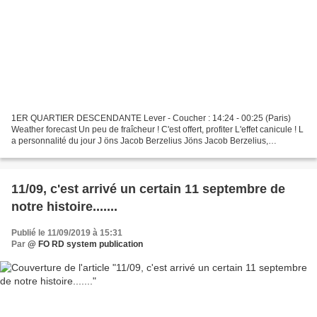
1ER QUARTIER DESCENDANTE Lever - Coucher : 14:24 - 00:25 (Paris)
Weather forecast Un peu de fraîcheur ! C'est offert, profiter L'effet canicule ! L
a personnalité du jour J öns Jacob Berzelius Jöns Jacob Berzelius,
Berzelius, d'après Olof Johan Södermark...
11/09, c'est arrivé un certain 11 septembre de
notre histoire.......
Publié le 11/09/2019 à 15:31
Par
@ FO RD system publication