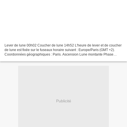
Lever de lune 00h02 Coucher de lune 14h52 L'heure de lever et de coucher
de lune est fixée sur le fuseaux horaire suivant : Europe/Paris (GMT +2).
Coordonnées géographiques : Paris. Ascension Lune montante Phase
Dernier quartier Visibilité 51,30 % du...
Publicité