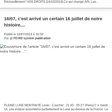
Réchauffement ! VOS DROITS [16/10/2019] Ce qui change APL Les
nouveaux bâtiments collectifs d’habitation d’au moins trois étages...
16/07, c'est arrivé un certain 16 juillet de notre
histoire....
Publié le 16/07/2019 à 16:50
Par
@ FO RD system publication
PLEINE LUNE MONTANTE Lever - Coucher : 21:45 - 05:27 (Paris) C e mardi
16, une éclipse assombrira partiellement la Lune au-dessus de la France. Le