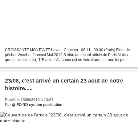
CROISSANTE MONTANTE Lever - Coucher : 08:11 - 00:00 (Paris) Fleur de
pêcher Weather forecast Mai 2019 S elon un récent article de Paris Match
que nous citons ici, "L'Etat de l'Alabama est en voie d'adopter une loi pour
interdire aux médecins de pratiquer...
23/08, c'est arrivé un certain 23 aout de notre
histoire.....
Publié le 23/08/2019 à 13:57
Par
@ FO RD system publication