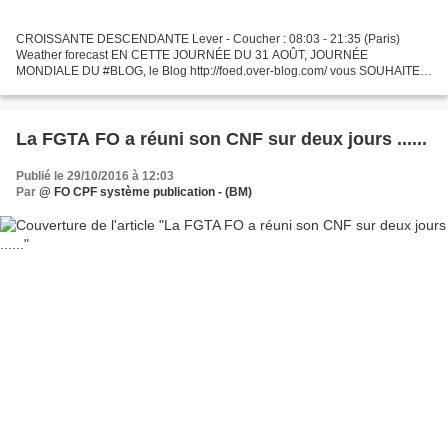
CROISSANTE DESCENDANTE Lever - Coucher : 08:03 - 21:35 (Paris)
Weather forecast EN CETTE JOURNÉE DU 31 AOÛT, JOURNÉE
MONDIALE DU #BLOG, le Blog http://foed.over-blog.com/ vous SOUHAITE
DE LA JOIE ET DU PARTAGE Journée mondiale du blog Le mot Blog est...
La FGTA FO a réuni son CNF sur deux jours ......
Publié le 29/10/2016 à 12:03
Par
@ FO CPF système publication - (BM)