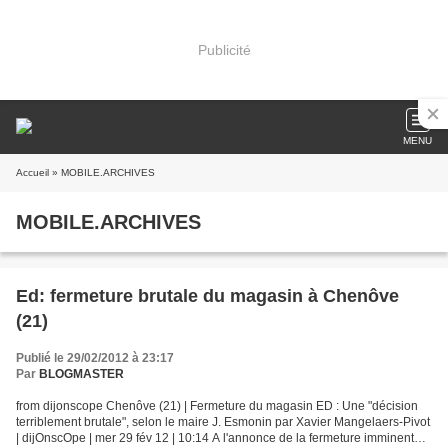
Publicité
MENU
Accueil
» MOBILE.ARCHIVES
MOBILE.ARCHIVES
Ed: fermeture brutale du magasin à Chenôve
(21)
Publié le 29/02/2012 à 23:17
Par
BLOGMASTER
from dijonscope Chenôve (21) | Fermeture du magasin ED : Une "décision
terriblement brutale", selon le maire J. Esmonin par Xavier Mangelaers-Pivot
| dijOnscOpe | mer 29 fév 12 | 10:14 A l'annonce de la fermeture imminente