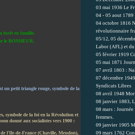
03 mai 1936 Le Fr
04 - 05 aout 1789 
04 octobre 1816 N
révolutionnaire fr
n forêt en famille.
05/12, 05 décembr
olise le BONHEUR
.
Labor (AFL) et du
05 février 1919 C
05 mai 1871 Journé
07 avril 1803 : Na
07 décembre 1949,
Syndicats Libres
t un petit triangle rouge, symbole de la
08 avril 1948 Mort
08 janvier 1883, L
08 mars : Journée i
es, symbole de la foi en la Révolution et
femmes.
rnom donné aux socialistes vers 1900 :
09 janvier 1905 M
09 mars 1762 Con
e de l'Ile-de-France (Chaville, Meudon),