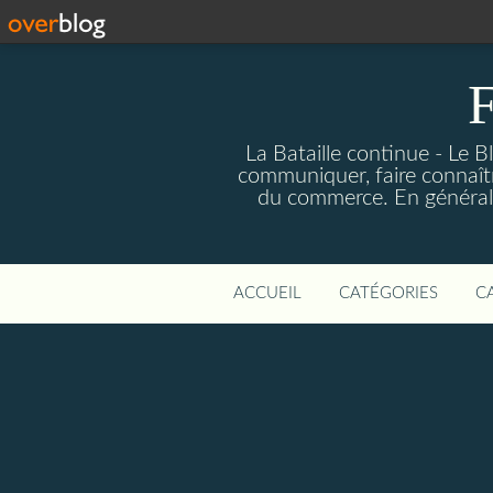
F
La Bataille continue - Le B
communiquer, faire connaîtr
du commerce. En général fa
ACCUEIL
CATÉGORIES
C