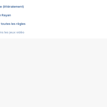
e (littéralement)
im Rayan
 toutes les règles
s les jeux vidéo
us choquant de Rockstar ? - Le scandale BULLY
e plus moche de Steam
du RÊVE tourne au CAUCHEMAR
pendant 8 heures
it… à tort
umiliés par un jeu vidéo
ire - Final Fantasy 8
ti un empire - Age of Empires