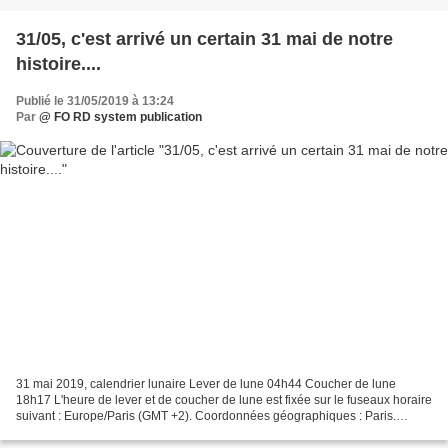
31/05, c'est arrivé un certain 31 mai de notre
histoire....
Publié le 31/05/2019 à 13:24
Par
@ FO RD system publication
31 mai 2019, calendrier lunaire Lever de lune 04h44 Coucher de lune
18h17 L'heure de lever et de coucher de lune est fixée sur le fuseaux horaire
suivant : Europe/Paris (GMT +2). Coordonnées géographiques : Paris.
Ascension Lune montante Phase Lune décroissante...