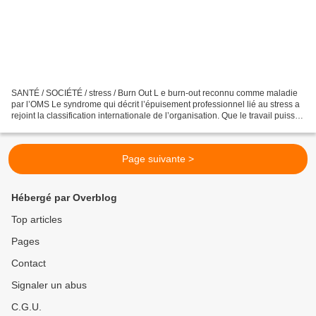
SANTÉ / SOCIÉTÉ / stress / Burn Out L e burn-out reconnu comme maladie
par l’OMS Le syndrome qui décrit l’épuisement professionnel lié au stress a
rejoint la classification internationale de l’organisation. Que le travail puisse
rendre malade n’est pas...
Page suivante >
Hébergé par Overblog
Top articles
Pages
Contact
Signaler un abus
C.G.U.