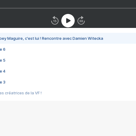
bey Maguire, c'est lui ! Rencontre avec Damien Witecka
e 6
e 5
e 4
e 3
s créatrices de la VF !
e 2
e 1
e Mektoub My Love arrive enfin ! Rencontre avec Shaïn Boumedine et Sal