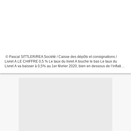
© Pascal SITTLER/REA Société / Caisse des dépôts et consignations /
Livret A LE CHIFFRE 0,5 % Le taux du livret A touche le bas Le taux du
Livret A va baisser à 0,5% au 1er février 2020, bien en dessous de l’inflation,
a annoncé le ministre de l’Economie,...